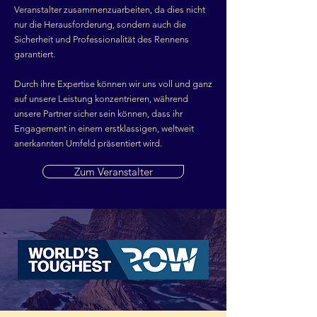
Veranstalter zusammenzuarbeiten, da dies nicht
nur die Herausforderung, sondern auch die
Sicherheit und Professionalität des Rennens
garantiert.
Durch ihre Expertise können wir uns voll und ganz
auf unsere Leistung konzentrieren, während
unsere Partner sicher sein können, dass ihr
Engagement in einem erstklassigen, weltweit
anerkannten Umfeld präsentiert wird.
Zum Veranstalter