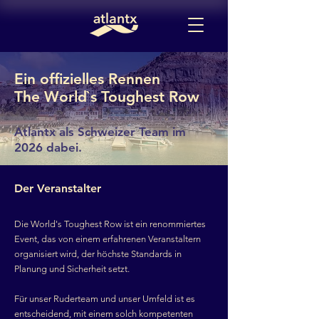
Ein offizielles Rennen
The World`s Toughest Row
Atlantx als Schweizer Team im
2026 dabei.
Der Veranstalter
Die World's Toughest Row ist ein renommiertes
Event, das von einem erfahrenen Veranstaltern
organisiert wird, der höchste Standards in
Planung und Sicherheit setzt.
Für unser Ruderteam und unser Umfeld ist es
entscheidend, mit einem solch kompetenten