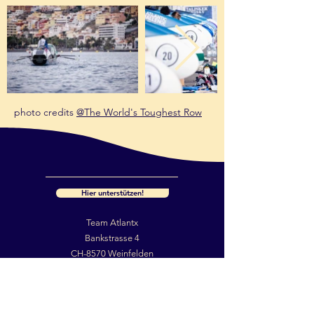
photo credits
@The World's Toughest Row
Hier unterstützen!
Team Atlantx
Bankstrasse 4
CH-8570 Weinfelden
Switzerland
Impressum
Kontakt